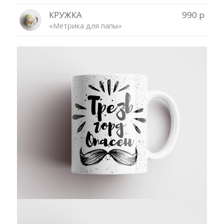
КРУЖКА
990 р
«Метрика для папы»