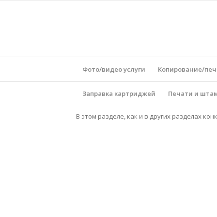
Фото/видео услуги
Копирование/печ
Заправка картриджей
Печати и шта
В этом разделе, как и в других разделах кон